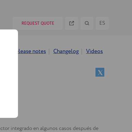
ES
REQUEST QUOTE
EN
og
Release notes
Changelog
Videos
PT
RU
uctor integrado en algunos casos después de