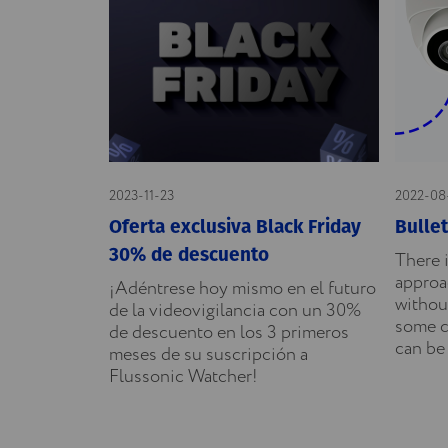
2023-11-23
2022-08
Oferta exclusiva Black Friday
Bulle
30% de descuento
There i
approac
¡Adéntrese hoy mismo en el futuro
without
de la videovigilancia con un 30%
some c
de descuento en los 3 primeros
can be 
meses de su suscripción a
Flussonic Watcher!