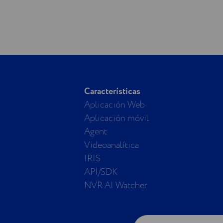
Características
Aplicación Web
Aplicación móvil
Agent
Videoanalítica
IRIS
API/SDK
NVR AI Watcher