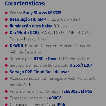
Características:
Sensor
Sony Starvis IMX335
saída 3072 x 2048
Resolução HD 6MP
0.01Lux
Iluminação ultra baixa
, AWB, 2D/3D-DNR, IR-CUT,
Dia/Noite (ICR)
Privacy Mask, Mirror
, Motion Detection, Human Detection,
D-WDR
Vehicle Detection
Suporte para
17.06 compatible
RTSP e Onvif
Servidor de mídia de fluxo duplo
H.265/H.264
Serviço P2P Cloud fácil de usar
Acesso remoto multi navegador web, PC Client,
mobile APP
Porta de rede RJ45 100mbps,
IEEE802.3af PoE
Proteção contra raios
4000V
Carcaça resistente à água,
IP66