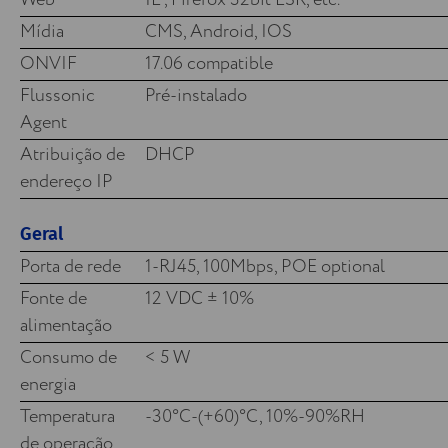
Web
IE , Firefox 32bit ESR, etc.
Mídia
CMS, Android, IOS
ONVIF
17.06 compatible
Flussonic
Pré-instalado
Agent
Atribuição de
DHCP
endereço IP
Geral
Porta de rede
1-RJ45, 100Mbps, POE optional
Fonte de
12 VDC ± 10%
alimentação
Consumo de
< 5 W
energia
Temperatura
-30°C-(+60)°C, 10%-90%RH
de operação