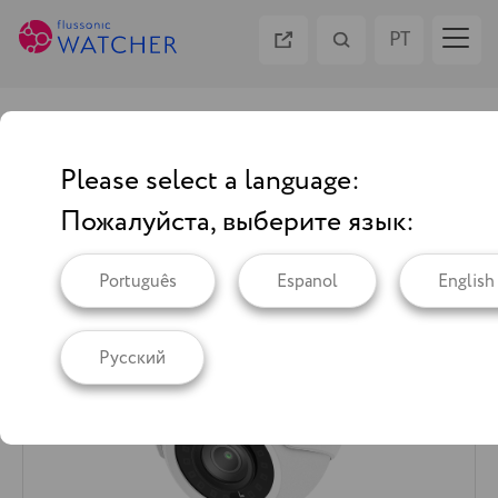
PT
ES
Câmeras
EN
Please select a language:
Flussonic Dome v3
Пожалуйста, выберите язык:
RU
Português
Espanol
English
Русский