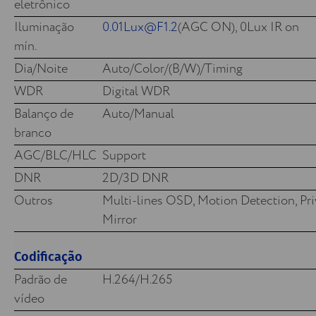
eletrônico
Iluminação
0.01Lux@F1.2
(AGC ON), 0Lux IR on
mín.
Dia/Noite
Auto/Color/(B/W)/Timing
WDR
Digital WDR
Balanço de
Auto/Manual
branco
AGC/BLC/HLC
Support
DNR
2D/3D DNR
Outros
Multi-lines OSD, Motion Detection, Pr
Mirror
Codificação
Padrão de
H.264/H.265
vídeo