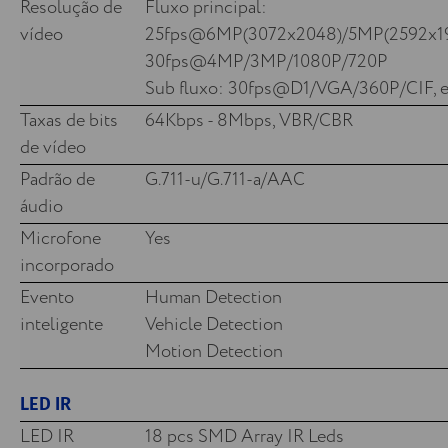
Resolução de
Fluxo principal:
vídeo
25fps@6MP(3072x2048)/5MP(2592x19
30fps@4MP/3MP/1080P/720P
Sub fluxo: 30fps@D1/VGA/360P/CIF, e
Taxas de bits
64Kbps - 8Mbps, VBR/CBR
de vídeo
Padrão de
G.711-u/G.711-a/AAC
áudio
Microfone
Yes
incorporado
Evento
Human Detection
inteligente
Vehicle Detection
Motion Detection
LED IR
LED IR
18 pcs SMD Array IR Leds